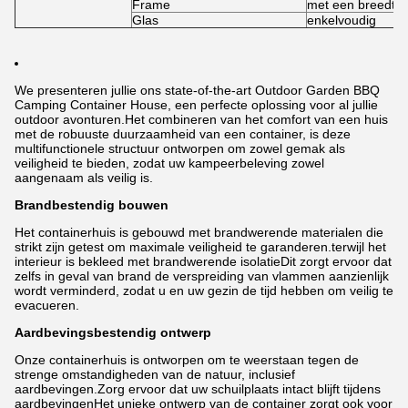
Frame
met een breedte
Glas
enkelvoudig
We presenteren jullie ons state-of-the-art Outdoor Garden BBQ
Camping Container House, een perfecte oplossing voor al jullie
outdoor avonturen.Het combineren van het comfort van een huis
met de robuuste duurzaamheid van een container, is deze
multifunctionele structuur ontworpen om zowel gemak als
veiligheid te bieden, zodat uw kampeerbeleving zowel
aangenaam als veilig is.
Brandbestendig bouwen
Het containerhuis is gebouwd met brandwerende materialen die
strikt zijn getest om maximale veiligheid te garanderen.terwijl het
interieur is bekleed met brandwerende isolatieDit zorgt ervoor dat
zelfs in geval van brand de verspreiding van vlammen aanzienlijk
wordt verminderd, zodat u en uw gezin de tijd hebben om veilig te
evacueren.
Aardbevingsbestendig ontwerp
Onze containerhuis is ontworpen om te weerstaan tegen de
strenge omstandigheden van de natuur, inclusief
aardbevingen.Zorg ervoor dat uw schuilplaats intact blijft tijdens
aardbevingenHet unieke ontwerp van de container zorgt ook voor