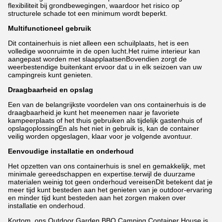
flexibiliteit bij grondbewegingen, waardoor het risico op
structurele schade tot een minimum wordt beperkt.
Multifunctioneel gebruik
Dit containerhuis is niet alleen een schuilplaats, het is een
volledige woonruimte in de open lucht.Het ruime interieur kan
aangepast worden met slaapplaatsenBovendien zorgt de
weerbestendige buitenkant ervoor dat u in elk seizoen van uw
campingreis kunt genieten.
Draagbaarheid en opslag
Een van de belangrijkste voordelen van ons containerhuis is de
draagbaarheid.je kunt het meenemen naar je favoriete
kampeerplaats of het thuis gebruiken als tijdelijk gastenhuis of
opslagoplossingEn als het niet in gebruik is, kan de container
veilig worden opgeslagen, klaar voor je volgende avontuur.
Eenvoudige installatie en onderhoud
Het opzetten van ons containerhuis is snel en gemakkelijk, met
minimale gereedschappen en expertise.terwijl de duurzame
materialen weinig tot geen onderhoud vereisenDit betekent dat je
meer tijd kunt besteden aan het genieten van je outdoor-ervaring
en minder tijd kunt besteden aan het zorgen maken over
installatie en onderhoud.
Kortom, ons Outdoor Garden BBQ Camping Container House is