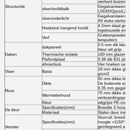
vierkant buizenm
Structurele
Gegalvaniseerd k
vloerhoofdbalk
L5630X2pcs/L213
Gegalvaniseerd v
vloeronderlicht
X9 stuks vierkan
4.2mm staal gega
Hoekstuk hangend hoofd
ingebouwde emme
Grafeenpoederbes
Verf
bespuiten)
0.5 mm dik kleure
dakpaneel
kleur wit grijs
Daken
Thermische isolatie
100 mm glazen th
Plafondplaat
0.38 dik 831 plaf
afvoerbuis
Vier hoeken van
18 mm dikke glas
Vloer
Basis
g/cm3
50 mm dikke kleu
Dikte
De buitenste en 
0,35 mm gegalvani
Muur
75 mm dikke stee
Warmtebehoud
verbrandingsprest
Kleur
witgrijze PE-coat
Specificaties
(
mm
)
Breedte X hoogte
De deur
Materiaal
Stalen deur met v
Voorruit: breedt
Specificaties
(
mm
)
hoogte =1150*1100
geïntegreerd anti
Venster