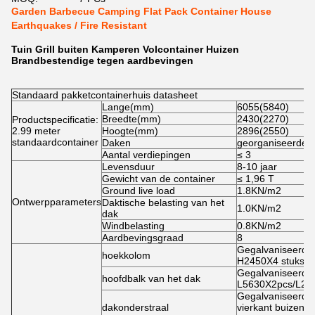
Garden Barbecue Camping Flat Pack Container House
Earthquakes / Fire Resistant
Tuin Grill buiten Kamperen Volcontainer Huizen
Brandbestendige tegen aardbevingen
Standaard pakketcontainerhuis datasheet
Lange
(
mm
)
6055
(
5840
)
Breedte
(
mm
)
2430
(
2270
)
Productspecificatie:
2.99 meter
Hoogte
(
mm
)
2896
(
2550
)
standaardcontainer
Daken
georganiseerde 
Aantal verdiepingen
≤ 3
Levensduur
8-10 jaar
Gewicht van de container
≤ 1,96 T
Ground live load
1.8KN/
m2
Ontwerpparameters
Daktische belasting van het
1.0KN/
m2
dak
Windbelasting
0.8KN/
m2
Aardbevingsgraad
8
Gegalvaniseerd k
hoekkolom
H2450X4 stuks m
Gegalvaniseerd k
hoofdbalk van het dak
L5630X2pcs/L213
Gegalvaniseerd v
dakonderstraal
vierkant buizen,