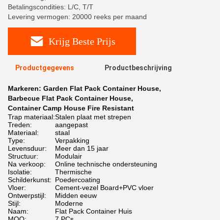
Betalingscondities: L/C, T/T
Levering vermogen: 20000 reeks per maand
Krijg Beste Prijs
Productgegevens
Productbeschrijving
Markeren:
Garden Flat Pack Container House
,
Barbecue Flat Pack Container House
,
Container Camp House Fire Resistant
Trap materiaal:
Stalen plaat met strepen
Treden:
aangepast
Materiaal:
staal
Type:
Verpakking
Levensduur:
Meer dan 15 jaar
Structuur:
Modulair
Na verkoop:
Online technische ondersteuning
Isolatie:
Thermische
Schilderkunst:
Poedercoating
Vloer:
Cement-vezel Board+PVC vloer
Ontwerpstijl:
Midden eeuw
Stijl:
Moderne
Naam:
Flat Pack Container Huis
MOQ:
7 PCs